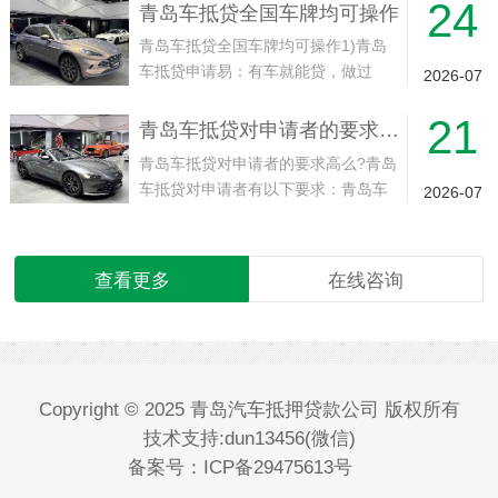
24
务，一、青岛正规车贷办理，申请材
青岛车抵贷全国车牌均可操作
料。1.借款人必须年满22周...
青岛车抵贷全国车牌均可操作1)青岛
车抵贷申请易：有车就能贷，做过
2026-07
GPS的车，个人名下的车，公司名下
21
的车。(不限车牌，不限户口，不限车
青岛车抵贷对申请者的要求高么?
型)2)青岛车抵贷速度快：较...
青岛车抵贷对申请者的要求高么?青岛
车抵贷对申请者有以下要求：青岛车
2026-07
抵贷办理借款人要满足什么条件青岛
车抵贷对年龄的要求：22—55周岁;青
岛车抵贷对收入的要求：税...
查看更多
在线咨询
Copyright © 2025 青岛汽车抵押贷款公司 版权所有
技术支持:dun13456(微信)
备案号：
ICP备29475613号