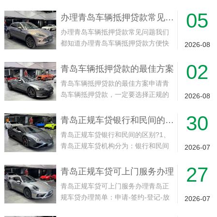
行驶证件、不押身份证件，方便出
05
行、额度高、手续简单!1：本人名下车
办理青岛车辆抵押贷款常见问题
辆(两小时内批款)2：全国牌，...
办理青岛车辆抵押贷款常见问题我们
都知道办理青岛车辆抵押贷款方便快
2026-08
捷、省时省力，但是办理该项事宜的
02
时候还是有许多问题需要了解的。做
青岛车辆抵押贷款的最佳方案
到万无一失，保险起见。今天，青岛...
青岛车辆抵押贷款的最佳方案申请青
岛车辆抵押贷款，一定要选择正规的
2026-08
贷款机构，毕竟涉及到抵押物，如果
30
选择了不正规的机构，结果可能是贷
青岛正规车贷银行和民间的区别?
款还完了，车辆却不给解抵或被变相...
青岛正规车贷银行和民间的区别?1、
青岛正规车贷机构分为：银行和民间
2026-07
2、银行只办理抵押登记，民间放款机
27
构，不但做登记，还要安装GPS3、利
青岛正规车贷可上门服务办理
率不同：民间利率1.25...
青岛正规车贷可上门服务办理青岛正
规车贷办理简单：申请-签约-登记-放
2026-07
款，一站式服务，青岛地区，上门服