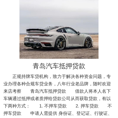
青岛汽车抵押贷款
正规持牌车贷机构，致力于解决各种资金问题，专
业办理各种合规车贷业务，八年行业老品牌，随时欢迎
来店考察 青岛汽车抵押贷款 借款人将本人名下
车辆通过抵押或者质押给贷款公司从而获取贷款，有以
下两种方式： 1. 不押车贷款 2. 押车贷款 不
押车贷款 申请人需提供 身份证、登记证、行驶证、